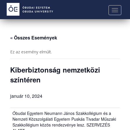
S
k
TOGGLE
i
p
t
o
« Összes Események
m
a
Ez az esemény elmúlt.
i
n
Kiberbiztonság nemzetközi
c
o
színtéren
n
t
január 10, 2024
e
n
t
Óbudai Egyetem Neumann János Szakkollégium és a
Nemzeti Közszolgálati Egyetem Puskás Tivadar Műszaki
Szakkollégium közös rendezvénye lesz. SZERVEZÉS