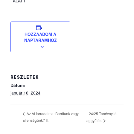
ALATT
HOZZÁADOM A
NAPTÁRAMHOZ
RÉSZLETEK
Dátum:
január 10, 2024
24/25 Tanévnyitó
Az AI forradalma: Barátunk vagy
Ellenségünk? II.
taggyűlés