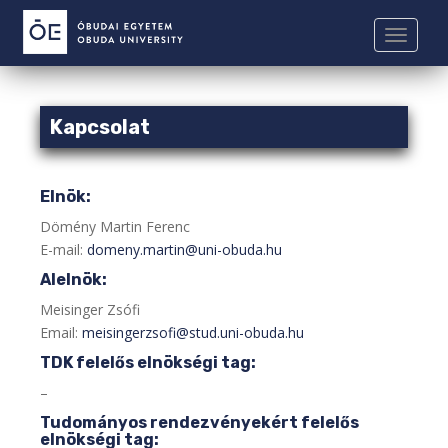
S
k
TOGGLE
i
p
t
Kapcsolat
o
m
a
i
Elnök:
n
Dömény Martin Ferenc
c
E-mail:
domeny.martin@uni-obuda.hu
o
Alelnök:
n
t
Meisinger Zsófi
e
Email:
meisingerzsofi@stud.uni-obuda.hu
n
TDK felelős elnökségi tag:
t
–
Tudományos rendezvényekért felelős
elnökségi tag: