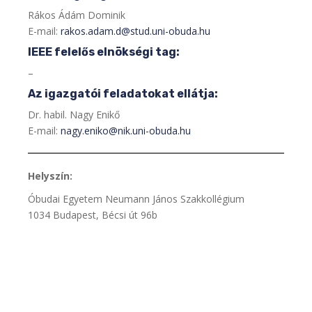
Rákos Ádám Dominik
E-mail:
rakos.adam.d@stud.uni-obuda.hu
IEEE felelős elnökségi tag:
–
Az igazgatói feladatokat ellátja:
Dr. habil. Nagy Enikő
E-mail:
nagy.eniko@nik.uni-obuda.hu
Helyszín:
Óbudai Egyetem Neumann János Szakkollégium
1034 Budapest, Bécsi út 96b