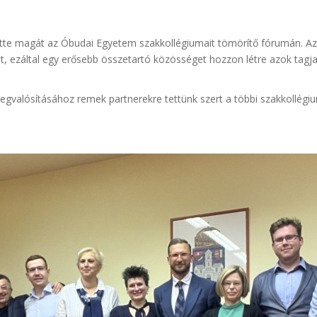
tte magát az Óbudai Egyetem szakkollégiumait tömörítő fórumán. Az
 ezáltal egy erősebb összetartó közösséget hozzon létre azok tagja
gvalósításához remek partnerekre tettünk szert a többi szakkollégiu