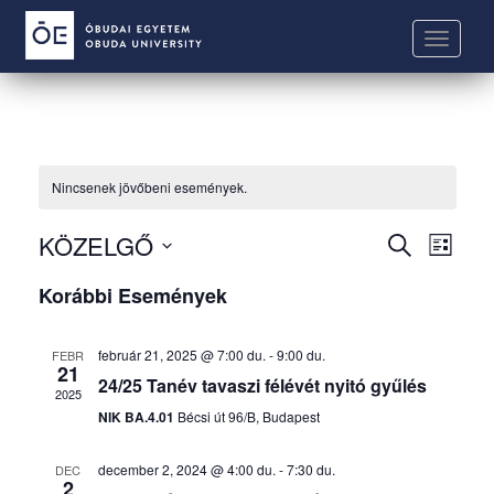
S
k
TOGGLE
i
p
t
o
m
Nincsenek jövőbeni események.
a
i
E
E
KÖZELGŐ
n
K
L
s
c
s
E
Dátum kiválasztása.
I
e
o
Korábbi Események
R
e
S
m
n
E
m
T
é
S
t
A
é
február 21, 2025 @ 7:00 du.
-
9:00 du.
FEBR
n
E
e
21
n
24/25 Tanév tavaszi félévét nyitó gyűlés
y
T
n
2025
n
y
T
t
NIK BA.4.01
Bécsi út 96/B, Budapest
é
K
e
z
I
k
december 2, 2024 @ 4:00 du.
-
7:30 du.
DEC
e
2
F