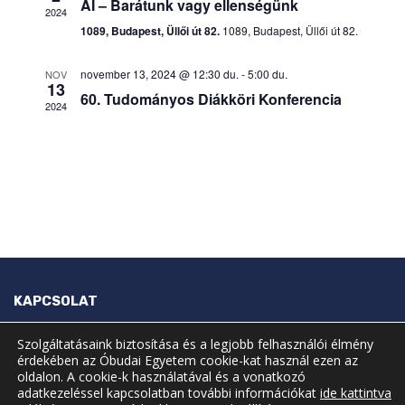
k
AI – Barátunk vagy ellenségünk
t
2024
E
e
n
1089, Budapest, Üllői út 82.
1089, Budapest, Üllői út 82.
J
r
a
E
v
e
Z
november 13, 2024 @ 12:30 du.
-
5:00 du.
NOV
13
i
É
s
60. Tudományos Diákköri Konferencia
2024
g
S
é
á
s
c
e
i
ó
é
s
n
é
z
KAPCSOLAT
e
t
Óbudai Egyetem Neumann János Szakkollégium
Szolgáltatásaink biztosítása és a legjobb felhasználói élmény
v
érdekében az Óbudai Egyetem cookie-kat használ ezen az
1034 Budapest, Bécsi út 104-108. BK.1.129
oldalon. A cookie-k használatával és a vonatkozó
á
adatkezeléssel kapcsolatban további információkat
ide kattintva