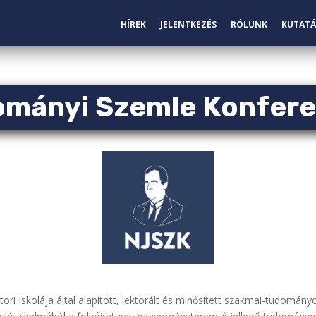
HÍREK
JELENTKEZÉS
RÓLUNK
KUTATÁ
ományi Szemle Konfere
 Iskolája által alapított, lektorált és minősített szakmai-tudomány