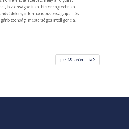
 konferenciát szervez, mely a folyóirat
net, biztonságpolitika, biztonságtechnika,
endvédelem, információbiztonság, ipar- és
gánbiztonság, mesterséges intelligencia,
Ipar 4.5 konferencia