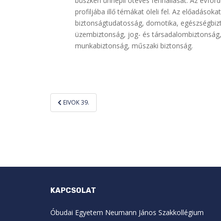
büszkén ünnepli ötéves fennállását. Az évfor
profiljába illő témákat öleli fel. Az előadáso
biztonságtudatosság, domotika, egészségbizt
üzembiztonság, jog- és társadalombiztonság,
munkabiztonság, műszaki biztonság.
Bejegyzés
EIVOK 39.
navigáció
KAPCSOLAT
Óbudai Egyetem Neumann János Szakkollégium