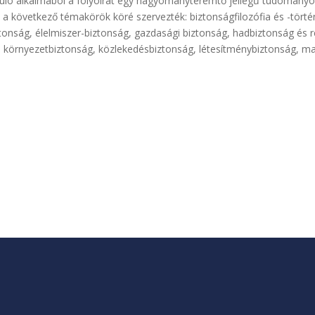
duló alkalmából a folyóirat egy hagyományteremtő jellegű tudományos
kat a következő témakörök köré szervezték: biztonságfilozófia és -törté
onság, élelmiszer-biztonság, gazdasági biztonság, hadbiztonság és r
 környezetbiztonság, közlekedésbiztonság, létesítménybiztonság, ma