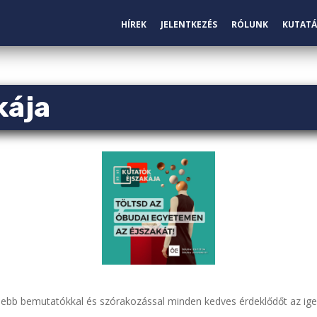
HÍREK
JELENTKEZÉS
RÓLUNK
KUTATÁ
kája
isebb bemutatókkal és szórakozással minden kedves érdeklődőt az ige