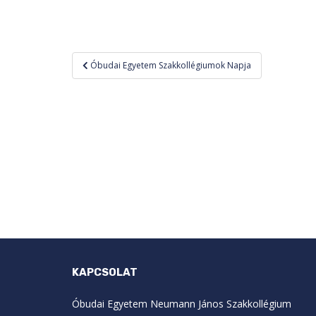
Bejegyzés
Óbudai Egyetem Szakkollégiumok Napja
navigáció
KAPCSOLAT
Óbudai Egyetem Neumann János Szakkollégium