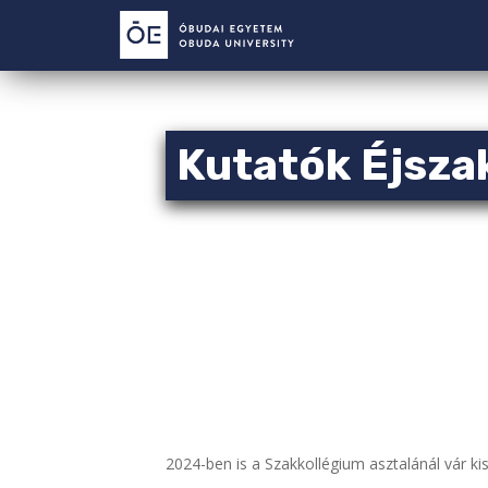
S
k
i
p
t
o
Kutatók Éjsza
m
a
i
n
c
o
n
t
e
n
t
2024-ben is a Szakkollégium asztalánál vár k