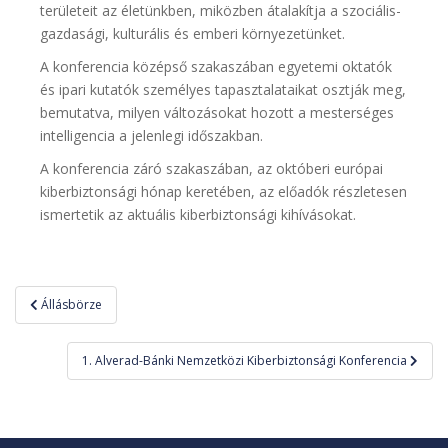
területeit az életünkben, miközben átalakítja a szociális-
gazdasági, kulturális és emberi környezetünket.
A konferencia középső szakaszában egyetemi oktatók
és ipari kutatók személyes tapasztalataikat osztják meg,
bemutatva, milyen változásokat hozott a mesterséges
intelligencia a jelenlegi időszakban.
A konferencia záró szakaszában, az októberi európai
kiberbiztonsági hónap keretében, az előadók részletesen
ismertetik az aktuális kiberbiztonsági kihívásokat.
Bejegyzés
Állásbörze
navigáció
1. Alverad-Bánki Nemzetközi Kiberbiztonsági Konferencia