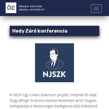
S
k
TOGGLE
i
p
t
Hedy Záró konferencia
o
m
a
i
n
c
o
n
t
e
n
t
A HEDY egy 2 éves Erasmus+ projekt, melynek fő célja,
hogy átfogó és közös nézetet teremtsen arról, hogyan
befolyásolja a Mesterséges Intelligencia (MI) különböző