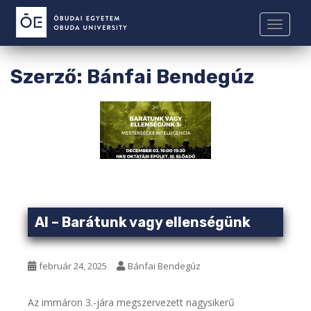
S
k
TOGGLE
i
p
t
Szerző:
Bánfai Bendegúz
o
m
a
i
n
c
o
n
t
AI – Barátunk vagy ellenségünk
e
n
t
február 24, 2025
Bánfai Bendegúz
Az immáron 3.-jára megszervezett nagysikerű